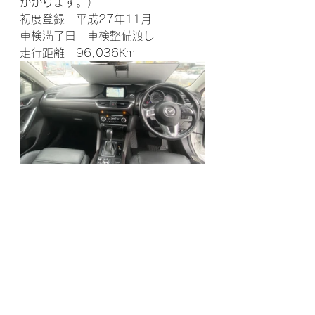
かかります。）
初度登録　平成27年11月
車検満了日　車検整備渡し
走行距離　96,036Km