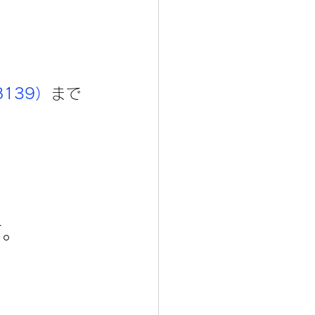
8139）
まで
す。