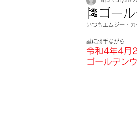
mgcars-chiyoda
2
🎏ゴー
いつもエムジー・カー
誠に勝手ながら
令和4年4月
ゴールデン