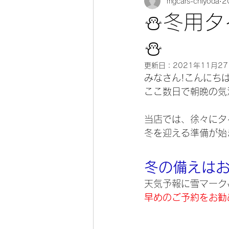
mgcars-chiyoda
2
⛄冬用タ
⛄
更新日：
2021年11月2
みなさん!こんにちは(
ここ数日で朝晩の気
当店では、徐々にタ
冬を迎える準備が始
冬の備えはお
天気予報に雪マーク
早めのご予約をお勧