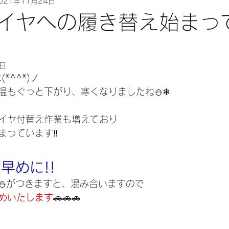
021年11月24日
イヤへの履き替え始まっ
7日
*^^*)ノ
温もぐっと下がり、寒くなりましたね⛄❄
イヤ付替え作業も増えており
まっています‼
早めに!!
⛄がつきますと、混み合いますので
めいたします
🚗🚗🚗