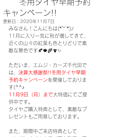
冬用タイヤ早期予約
キャンペーン!!
更新日：
2020年11月7日
みなさん！こんにちは(*´˘`*)ﾉ
11月に入り一気に秋が増してきて、
近くの山々の紅葉も色とりどりで素
敵な景色です🍂🍁🌾🍄✨
ただいま、エムジ・カーズ千代田で
は、
決算大感謝祭!!冬用タイヤ早期
予約キャンペーン
を開催しておりま
す(^^♪
11月9日（月）まで
大特価にてご提
供中です。
タイヤご購入特典として、素敵なプ
レゼントもご用意しております。
また、期間中ご来店特典として