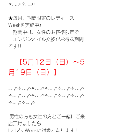
✧︎𓂃𓈒𓏸✧︎𓂃𓈒𓏸
★毎月、期間限定のレディース
Weekを実施中♪
　期間中は、女性のお客様限定で
　エンジンオイル交換がお得な期間
です!!
【5月12日（日）～5
月19日（日）】
𓂃𓈒𓏸✧︎𓂃𓈒𓏸✧︎𓂃𓈒𓏸✧︎𓂃𓈒𓏸✧︎𓂃𓈒𓏸✧︎𓂃𓈒𓏸
✧︎𓂃𓈒𓏸𓂃𓈒𓏸✧︎𓂃𓈒𓏸✧︎𓂃𓈒𓏸✧︎𓂃𓈒𓏸✧︎𓂃𓈒𓏸
✧︎𓂃𓈒𓏸✧︎𓂃𓈒𓏸
 男性の方も女性の方とご一緒にご来
店頂けましたら
Lady's Weekの対象となります！