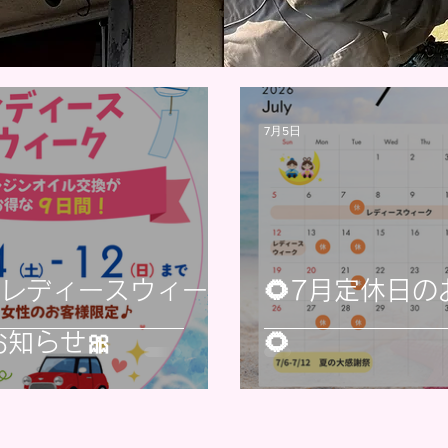
7月5日
月レディースウィー
🌻7月定休日
知らせ🎀
🌻